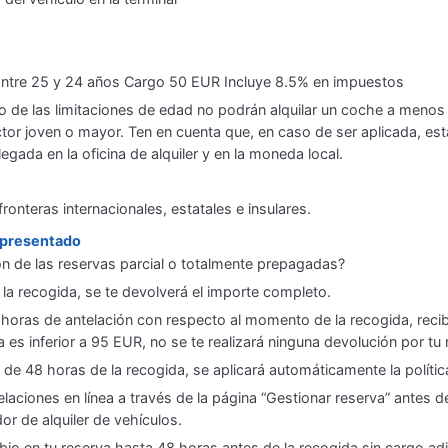
ntre 25 y 24 años Cargo 50 EUR Incluye 8.5% en impuestos
ro de las limitaciones de edad no podrán alquilar un coche a menos
or joven o mayor. Ten en cuenta que, en caso de ser aplicada, esta 
legada en la oficina de alquiler y en la moneda local.
ronteras internacionales, estatales e insulares.
o presentado
ión de las reservas parcial o totalmente prepagadas?
 la recogida, se te devolverá el importe completo.
horas de antelación con respecto al momento de la recogida, reci
a es inferior a 95 EUR, no se te realizará ninguna devolución por tu
s de 48 horas de la recogida, se aplicará automáticamente la polític
elaciones en línea a través de la página “Gestionar reserva” antes d
r de alquiler de vehículos.
bio en tu reserva hasta 48 horas antes de la recogida sin cargo adic